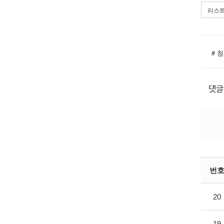
리스
댓글
번
20
19