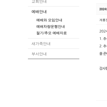
교회안내
202
예배안내
예배와 모임안내
계룡
예배차량운행안내
202
절기/추모 예배자료
1. 
새가족안내
2. 
부서안내
을 
감사함