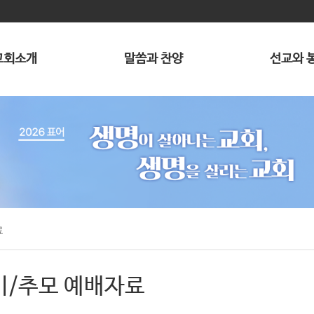
교회소개
말씀과 찬양
선교와 
료
기/추모 예배자료