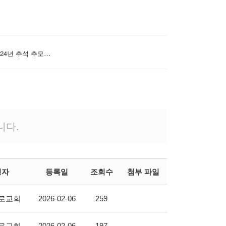
# 첨부 3.2024년 추석 추모예배001.jpg
니다.
성자
등록일
조회수
첨부 파일
로교회
2026-02-06
259
로교회
2026-02-06
197