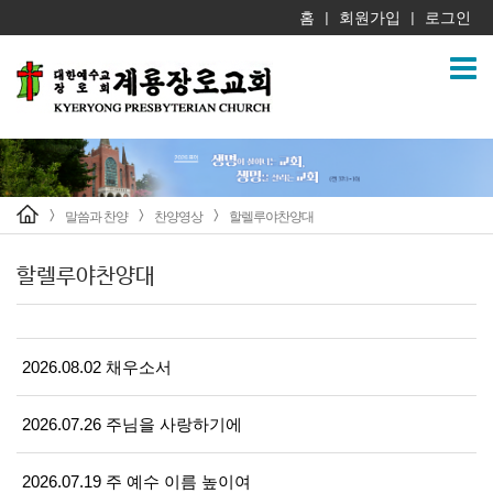
홈
회원가입
로그인
|
|
말씀과 찬양
찬양영상
할렐루야찬양대
>
>
>
할렐루야찬양대
2026.08.02 채우소서
2026.07.26 주님을 사랑하기에
2026.07.19 주 예수 이름 높이여