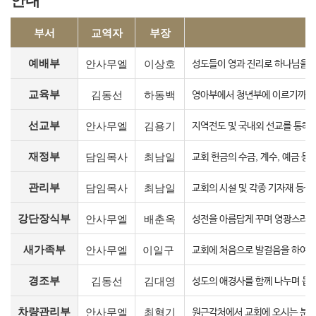
부서
교역자
부장
예배부
안사무엘
이상호
성도들이 영과 진리로 하나님을 
교육부
김동선
하동백
영아부에서 청년부에 이르기까지 
선교부
안사무엘
김용기
지역전도 및 국내외 선교를 통해 
재정부
담임목사
최남일
교회 헌금의 수금, 계수, 예금 
관리부
담임목사
최남일
교회의 시설 및 각종 기자재 등을 
강단장식부
안사무엘
배춘옥
성전을 아름답게 꾸며 영광스러운
새가족부
안사무엘
이일구
교회에 처음으로 발걸음을 하여 
경조부
김동선
김대영
성도의 애경사를 함께 나누며 돕
차량관리부
안사무엘
최혁기
원근각처에서 교회에 오시는 분의 