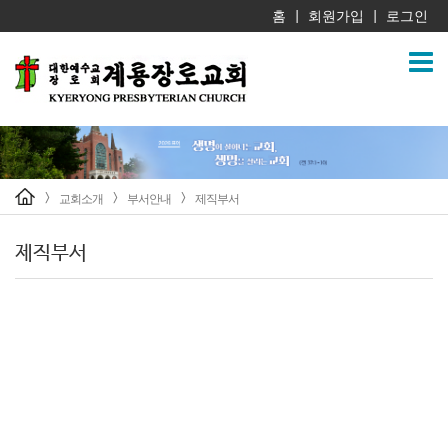
홈
회원가입
로그인
|
|
교회소개
부서안내
제직부서
>
>
>
제직부서
제직부서