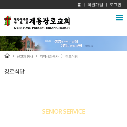
홈
회원가입
로그인
|
|
선교와 봉사
지역사회봉사
경로식당
>
>
>
경로식당
경로식당
SENIOR SERVICE
계룡장로교회는 지역 노인들을 위해 경로식당을 운영하고 있습니