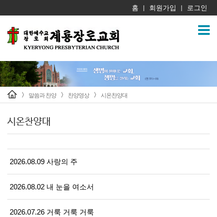
홈
회원가입
로그인
|
|
말씀과 찬양
찬양영상
시온찬양대
>
>
>
시온찬양대
2026.08.09 사랑의 주
2026.08.02 내 눈을 여소서
2026.07.26 거룩 거룩 거룩