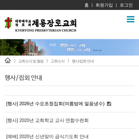
홈
회원가입
로그인
|
|
교회소식 및 앨범
교회소식
행사/집회 안내
>
>
>
행사/집회 안내
[행사] 2026년 수요초청집회(여름밤에 얼음냉수)
[행사] 2020년 교회학교 교사 연합수련회
[예배] 2020년 신년맞이 금식기도회 안내