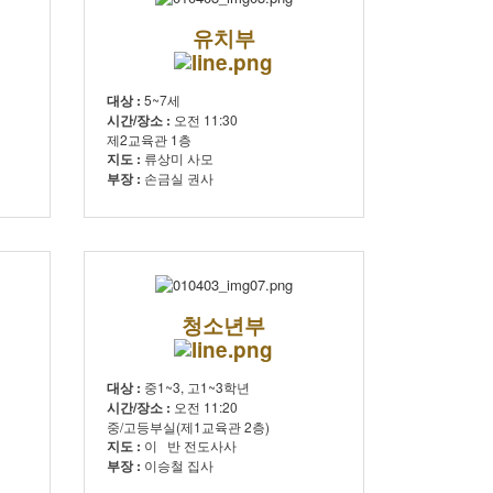
유치부
대상 :
5~7세
시간/장소 :
오전 11:30
제2교육관 1층
지도 :
류상미 사모
부장 :
손금실 권사
청소년부
대상 :
중1~3, 고1~3학년
시간/장소 :
오전 11:20
중/고등부실(제1교육관 2층)
지도 :
이 반 전도사사
부장 :
이승철 집사