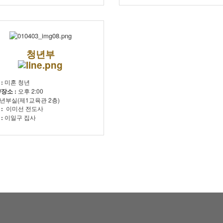
청년부
 :
미혼 청년
장소 :
오후 2:00
년부실(제1교육관 2층)
 :
이미선 전도사
 :
이일구 집사