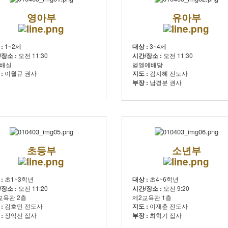
영아부
유아부
 :
1~2세
대상 :
3~4세
장소 :
오전 11:30
시간/장소 :
오전 11:30
배실
벧엘예배당
:
이월규 권사
지도 :
김지혜 전도사
부장 :
남경분 권사
초등부
소년부
 :
초1~3학년
대상 :
초4~6학년
장소 :
오전 11:20
시간/장소 :
오전 9:20
교육관 2층
제2교육관 1층
 :
김호민 전도사
지도 :
이재춘 전도사
 :
장익선 집사
부장 :
최혁기 집사