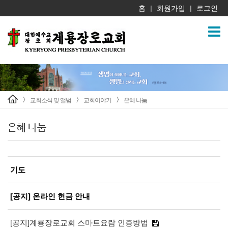
홈
회원가입
로그인
|
|
교회소식 및 앨범
교회이야기
은혜 나눔
>
>
>
은혜 나눔
기도
[공지] 온라인 헌금 안내
[공지]계룡장로교회 스마트요람 인증방법