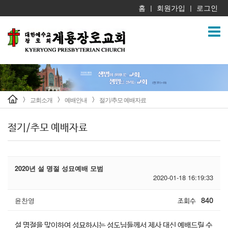
홈
회원가입
로그인
|
|
교회소개
예배안내
절기/추모 예배자료
>
>
>
절기/추모 예배자료
2020년 설 명절 성묘예배 모범
2020-01-18 16:19:33
윤찬영
조회수
840
설 명절을 맞이하여 성묘하시는 성도님들께서 제사 대신 예배드릴 수