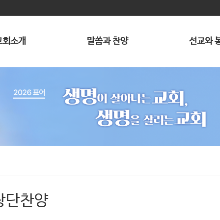
교회소개
말씀과 찬양
선교와 
창단찬양