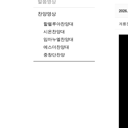
말씀영상
202
찬양영상
할렐루야찬양대
계룡
시온찬양대
임마누엘찬양대
에스더찬양대
중창단찬양