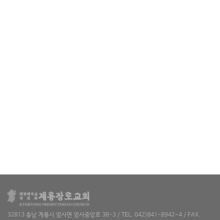
32813 충남 계룡시 엄사면 엄사중앙로 38-3 / TEL. 042)841-8942~4 / FAX.