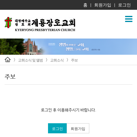
홈
회원가입
로그인
|
|
교회소식 및 앨범
교회소식
주보
>
>
>
주보
로그인 후 이용해주시기 바랍니다.
로그인
회원가입